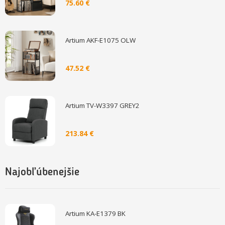
75.60 €
Artium AKF-E1075 OLW
47.52 €
Artium TV-W3397 GREY2
213.84 €
Najobľúbenejšie
Artium KA-E1379 BK