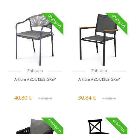
dostupné
dostupné
Záhrada
Záhrada
Artium AZC-L1352 GREY
Artium AZC-L1303 GREY
40.80 €
30.84 €
48.00 €
48.00 €
dostupné
skladom