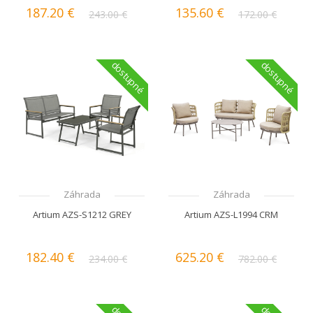
187.20 €
135.60 €
243.00 €
172.00 €
dostupné
dostupné
Záhrada
Záhrada
Artium AZS-S1212 GREY
Artium AZS-L1994 CRM
182.40 €
625.20 €
234.00 €
782.00 €