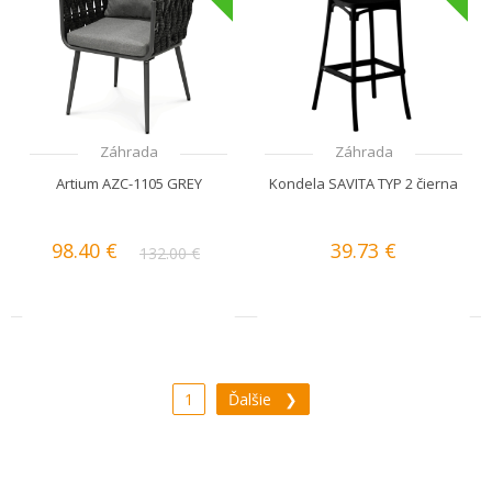
Záhrada
Záhrada
Artium AZC-1105 GREY
Kondela SAVITA TYP 2 čierna
98.40 €
39.73 €
132.00 €
1
Ďalšie ❯