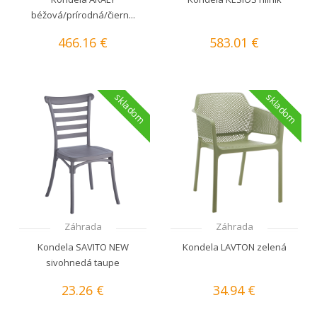
béžová/prírodná/čiern...
466.16 €
583.01 €
skladom
skladom
Záhrada
Záhrada
Kondela SAVITO NEW
Kondela LAVTON zelená
sivohnedá taupe
23.26 €
34.94 €