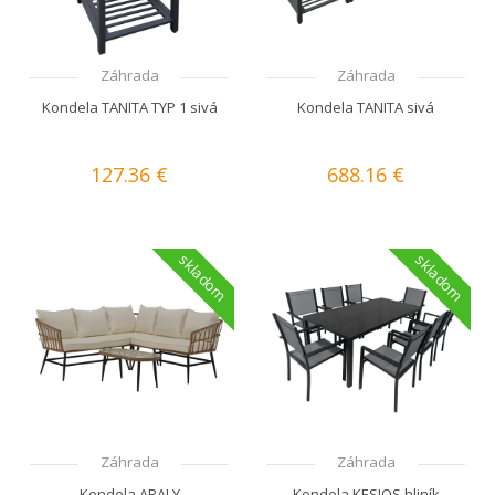
Záhrada
Záhrada
Kondela TANITA TYP 1 sivá
Kondela TANITA sivá
127.36 €
688.16 €
skladom
skladom
Záhrada
Záhrada
Kondela ARALY
Kondela KESIOS hliník