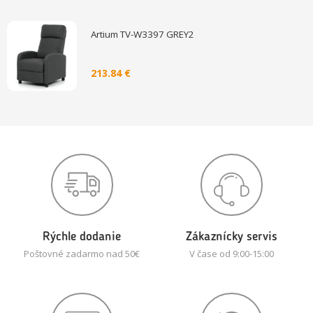
Artium TV-W3397 GREY2
213.84 €
Rýchle dodanie
Zákaznícky servis
Poštovné zadarmo nad 50€
V čase od 9:00-15:00