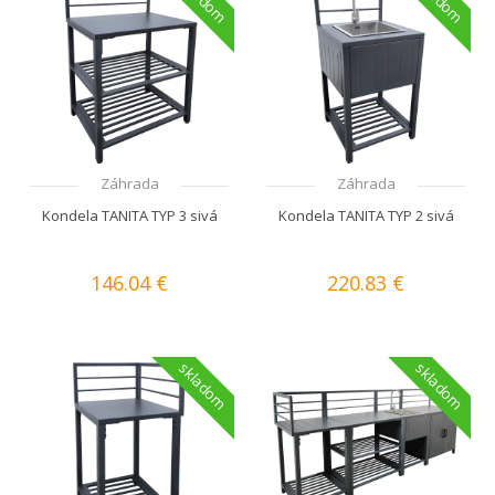
Záhrada
Záhrada
Kondela TANITA TYP 3 sivá
Kondela TANITA TYP 2 sivá
146.04 €
220.83 €
skladom
skladom