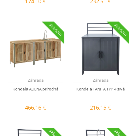
174.10 €
232.51 €
skladom
skladom
Záhrada
Záhrada
Kondela ALIENA prírodná
Kondela TANITA TYP 4 sivá
466.16 €
216.15 €
skladom
skladom