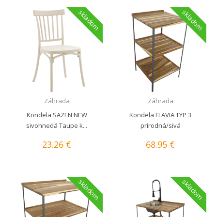
skladom
skladom
Záhrada
Záhrada
Kondela SAZEN NEW
Kondela FLAVIA TYP 3
sivohnedá Taupe k...
prírodná/sivá
23.26 €
68.95 €
skladom
skladom