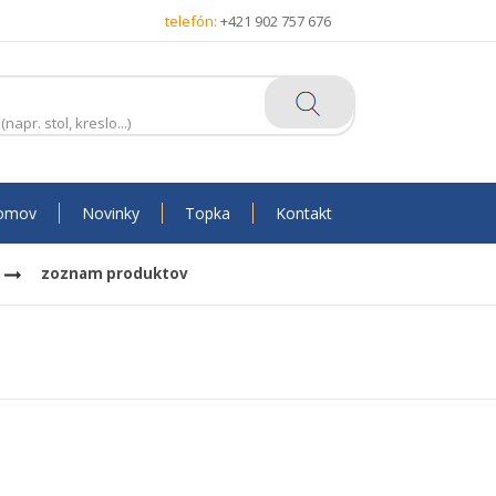
telefón:
+421 902 757 676
omov
Novinky
Topka
Kontakt
zoznam produktov