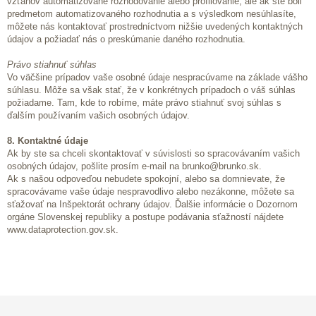
vzťahov automatizované rozhodovanie alebo profilovanie, ale ak ste boli
predmetom automatizovaného rozhodnutia a s výsledkom nesúhlasíte,
môžete nás kontaktovať prostredníctvom nižšie uvedených kontaktných
údajov a požiadať nás o preskúmanie daného rozhodnutia.
Právo stiahnuť súhlas
Vo väčšine prípadov vaše osobné údaje nespracúvame na základe vášho
súhlasu. Môže sa však stať, že v konkrétnych prípadoch o váš súhlas
požiadame. Tam, kde to robíme, máte právo stiahnuť svoj súhlas s
ďalším používaním vašich osobných údajov.
8. Kontaktné údaje
Ak by ste sa chceli skontaktovať v súvislosti so spracovávaním vašich
osobných údajov, pošlite prosím e-mail na brunko@brunko.sk.
Ak s našou odpoveďou nebudete spokojní, alebo sa domnievate, že
spracovávame vaše údaje nespravodlivo alebo nezákonne, môžete sa
sťažovať na Inšpektorát ochrany údajov. Ďalšie informácie o Dozornom
orgáne Slovenskej republiky a postupe podávania sťažností nájdete
www.dataprotection.gov.sk.