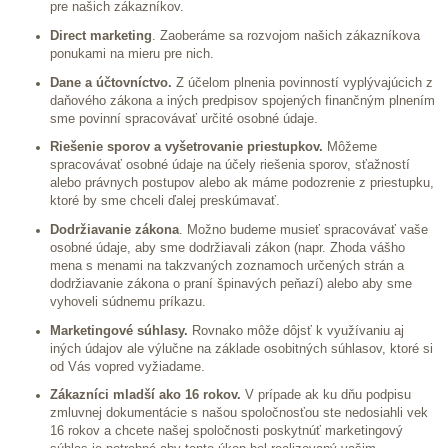
pre našich zákazníkov.
Direct marketing
. Zaoberáme sa rozvojom našich zákazníkova
ponukami na mieru pre nich.
Dane a účtovníctvo.
Z účelom plnenia povinností vyplývajúcich z
daňového zákona a iných predpisov spojených finančným plnením
sme povinní spracovávať určité osobné údaje.
Riešenie sporov a vyšetrovanie priestupkov.
Môžeme
spracovávať osobné údaje na účely riešenia sporov, sťažností
alebo právnych postupov alebo ak máme podozrenie z priestupku,
ktoré by sme chceli ďalej preskúmavať.
Dodržiavanie zákona
. Možno budeme musieť spracovávať vaše
osobné údaje, aby sme dodržiavali zákon (napr. Zhoda vášho
mena s menami na takzvaných zoznamoch určených strán a
dodržiavanie zákona o praní špinavých peňazí) alebo aby sme
vyhoveli súdnemu príkazu.
Marketingové súhlasy.
Rovnako môže dôjsť k využívaniu aj
iných údajov ale výlučne na základe osobitných súhlasov, ktoré si
od Vás vopred vyžiadame.
Zákazníci mladší ako 16 rokov.
V prípade ak ku dňu podpisu
zmluvnej dokumentácie s našou spoločnosťou ste nedosiahli vek
16 rokov a chcete našej spoločnosti poskytnúť marketingový