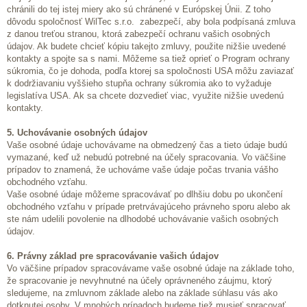
chránili do tej istej miery ako sú chránené v Európskej Únii. Z toho
dôvodu spoločnosť WilTec s.r.o. zabezpečí, aby bola podpísaná zmluva
z danou treťou stranou, ktorá zabezpečí ochranu vašich osobných
údajov. Ak budete chcieť kópiu takejto zmluvy, použite nižšie uvedené
kontakty a spojte sa s nami. Môžeme sa tiež oprieť o Program ochrany
súkromia, čo je dohoda, podľa ktorej sa spoločnosti USA môžu zaviazať
k dodržiavaniu vyššieho stupňa ochrany súkromia ako to vyžaduje
legislatíva USA. Ak sa chcete dozvedieť viac, využite nižšie uvedenú
kontakty.
5. Uchovávanie osobných údajov
Vaše osobné údaje uchovávame na obmedzený čas a tieto údaje budú
vymazané, keď už nebudú potrebné na účely spracovania. Vo väčšine
prípadov to znamená, že uchováme vaše údaje počas trvania vášho
obchodného vzťahu.
Vaše osobné údaje môžeme spracovávať po dlhšiu dobu po ukončení
obchodného vzťahu v prípade pretrvávajúceho právneho sporu alebo ak
ste nám udelili povolenie na dlhodobé uchovávanie vašich osobných
údajov.
6. Právny základ pre spracovávanie vašich údajov
Vo väčšine prípadov spracovávame vaše osobné údaje na základe toho,
že spracovanie je nevyhnutné na účely oprávneného záujmu, ktorý
sledujeme, na zmluvnom základe alebo na základe súhlasu vás ako
dotknutej osoby. V mnohých prípadoch budeme tiež musieť spracovať