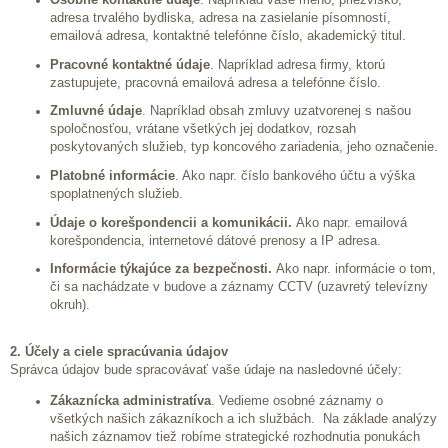
adresa trvalého bydliska, adresa na zasielanie písomností,
emailová adresa, kontaktné telefónne číslo, akademický titul.
Pracovné kontaktné údaje
. Napríklad adresa firmy, ktorú
zastupujete, pracovná emailová adresa a telefónne číslo.
Zmluvné údaje
. Napríklad obsah zmluvy uzatvorenej s našou
spoločnosťou, vrátane všetkých jej dodatkov, rozsah
poskytovaných služieb, typ koncového zariadenia, jeho označenie.
Platobné informácie
. Ako napr. číslo bankového účtu a výška
spoplatnených služieb.
Údaje o korešpondencii a komunikácii.
Ako napr. emailová
korešpondencia, internetové dátové prenosy a IP adresa.
Informácie týkajúce za bezpečnosti.
Ako napr. informácie o tom,
či sa nachádzate v budove a záznamy CCTV (uzavretý televízny
okruh).
2. Účely a ciele spracúvania údajov
Správca údajov bude spracovávať vaše údaje na nasledovné účely:
Zákaznícka administratíva
. Vedieme osobné záznamy o
všetkých našich zákazníkoch a ich službách. Na základe analýzy
našich záznamov tiež robíme strategické rozhodnutia ponukách