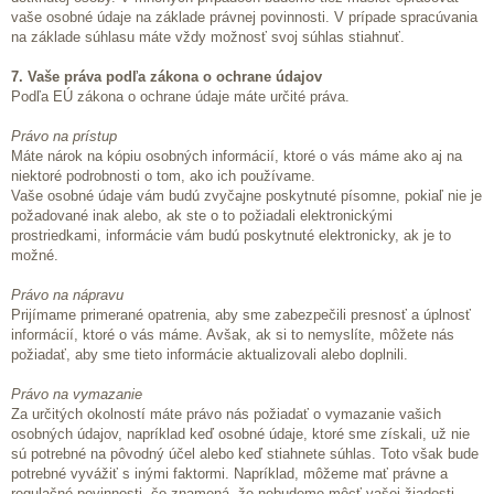
vaše osobné údaje na základe právnej povinnosti. V prípade spracúvania
na základe súhlasu máte vždy možnosť svoj súhlas stiahnuť.
7. Vaše práva podľa zákona o ochrane údajov
Podľa EÚ zákona o ochrane údaje máte určité práva.
Právo na prístup
Máte nárok na kópiu osobných informácií, ktoré o vás máme ako aj na
niektoré podrobnosti o tom, ako ich používame.
Vaše osobné údaje vám budú zvyčajne poskytnuté písomne, pokiaľ nie je
požadované inak alebo, ak ste o to požiadali elektronickými
prostriedkami, informácie vám budú poskytnuté elektronicky, ak je to
možné.
Právo na nápravu
Prijímame primerané opatrenia, aby sme zabezpečili presnosť a úplnosť
informácií, ktoré o vás máme. Avšak, ak si to nemyslíte, môžete nás
požiadať, aby sme tieto informácie aktualizovali alebo doplnili.
Právo na vymazanie
Za určitých okolností máte právo nás požiadať o vymazanie vašich
osobných údajov, napríklad keď osobné údaje, ktoré sme získali, už nie
sú potrebné na pôvodný účel alebo keď stiahnete súhlas. Toto však bude
potrebné vyvážiť s inými faktormi. Napríklad, môžeme mať právne a
regulačné povinnosti, čo znamená, že nebudeme môcť vašej žiadosti