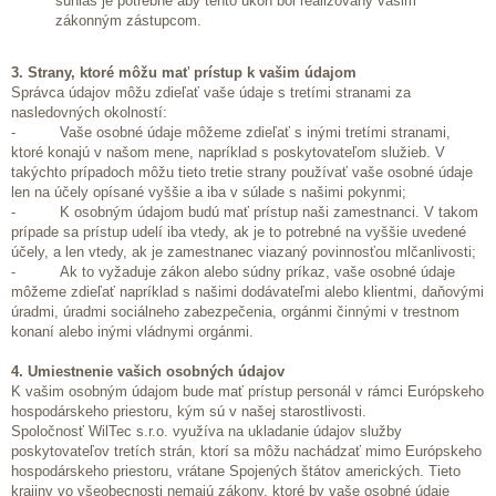
súhlas je potrebné aby tento úkon bol realizovaný vašim
zákonným zástupcom.
3. Strany, ktoré môžu mať prístup k vašim údajom
Správca údajov môžu zdieľať vaše údaje s tretími stranami za
nasledovných okolností:
- Vaše osobné údaje môžeme zdieľať s inými tretími stranami,
ktoré konajú v našom mene, napríklad s poskytovateľom služieb. V
takýchto prípadoch môžu tieto tretie strany používať vaše osobné údaje
len na účely opísané vyššie a iba v súlade s našimi pokynmi;
- K osobným údajom budú mať prístup naši zamestnanci. V takom
prípade sa prístup udelí iba vtedy, ak je to potrebné na vyššie uvedené
účely, a len vtedy, ak je zamestnanec viazaný povinnosťou mlčanlivosti;
- Ak to vyžaduje zákon alebo súdny príkaz, vaše osobné údaje
môžeme zdieľať napríklad s našimi dodávateľmi alebo klientmi, daňovými
úradmi, úradmi sociálneho zabezpečenia, orgánmi činnými v trestnom
konaní alebo inými vládnymi orgánmi.
4. Umiestnenie vašich osobných údajov
K vašim osobným údajom bude mať prístup personál v rámci Európskeho
hospodárskeho priestoru, kým sú v našej starostlivosti.
Spoločnosť WilTec s.r.o. využíva na ukladanie údajov služby
poskytovateľov tretích strán, ktorí sa môžu nachádzať mimo Európskeho
hospodárskeho priestoru, vrátane Spojených štátov amerických. Tieto
krajiny vo všeobecnosti nemajú zákony, ktoré by vaše osobné údaje