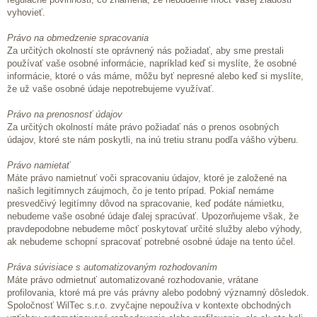
vyhovieť.
Právo na obmedzenie spracovania
Za určitých okolností ste oprávnený nás požiadať, aby sme prestali
používať vaše osobné informácie, napríklad keď si myslíte, že osobné
informácie, ktoré o vás máme, môžu byť nepresné alebo keď si myslíte,
že už vaše osobné údaje nepotrebujeme využívať.
Právo na prenosnosť údajov
Za určitých okolností máte právo požiadať nás o prenos osobných
údajov, ktoré ste nám poskytli, na inú tretiu stranu podľa vášho výberu.
Právo namietať
Máte právo namietnuť voči spracovaniu údajov, ktoré je založené na
našich legitímnych záujmoch, čo je tento prípad. Pokiaľ nemáme
presvedčivý legitímny dôvod na spracovanie, keď podáte námietku,
nebudeme vaše osobné údaje ďalej spracúvať. Upozorňujeme však, že
pravdepodobne nebudeme môcť poskytovať určité služby alebo výhody,
ak nebudeme schopní spracovať potrebné osobné údaje na tento účel.
Práva súvisiace s automatizovaným rozhodovaním
Máte právo odmietnuť automatizované rozhodovanie, vrátane
profilovania, ktoré má pre vás právny alebo podobný významný dôsledok.
Spoločnosť WilTec s.r.o. zvyčajne nepoužíva v kontexte obchodných