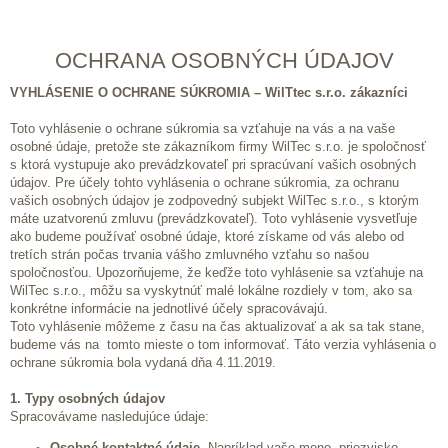
OCHRANA OSOBNÝCH ÚDAJOV
VYHLÁSENIE O OCHRANE SÚKROMIA – WilTtec s.r.o. zákazníci
Toto vyhlásenie o ochrane súkromia sa vzťahuje na vás a na vaše
osobné údaje, pretože ste zákazníkom firmy WilTec s.r.o. je spoločnosť
s ktorá vystupuje ako prevádzkovateľ pri spracúvaní vašich osobných
údajov. Pre účely tohto vyhlásenia o ochrane súkromia, za ochranu
vašich osobných údajov je zodpovedný subjekt WilTec s.r.o., s ktorým
máte uzatvorenú zmluvu (prevádzkovateľ). Toto vyhlásenie vysvetľuje
ako budeme používať osobné údaje, ktoré získame od vás alebo od
tretích strán počas trvania vášho zmluvného vzťahu so našou
spoločnosťou. Upozorňujeme, že keďže toto vyhlásenie sa vzťahuje na
WilTec s.r.o., môžu sa vyskytnúť malé lokálne rozdiely v tom, ako sa
konkrétne informácie na jednotlivé účely spracovávajú.
Toto vyhlásenie môžeme z času na čas aktualizovať a ak sa tak stane,
budeme vás na tomto mieste o tom informovať. Táto verzia vyhlásenia o
ochrane súkromia bola vydaná dňa 4.11.2019.
1. Typy osobných údajov
Spracovávame nasledujúce údaje:
Osobné kontaktné údaje
. Napríklad vaše meno, priezvisko,