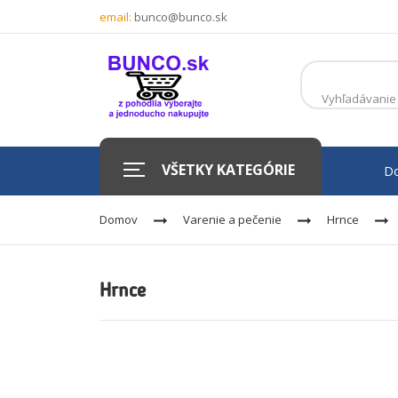
email:
bunco@bunco.sk
VŠETKY KATEGÓRIE
D
Domov
Varenie a pečenie
Hrnce
Hrnce