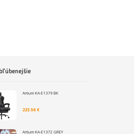
bľúbenejšie
Artium KA-E1379 BK
223.56 €
Artium KA-E1372 GREY