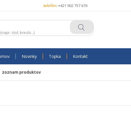
telefón:
+421 902 757 676
omov
Novinky
Topka
Kontakt
zoznam produktov