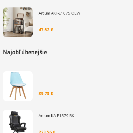
Artium AKF-E1075 OLW
47.52 €
Najobľúbenejšie
39.73 €
Artium KA-E1379 BK
223.56 €