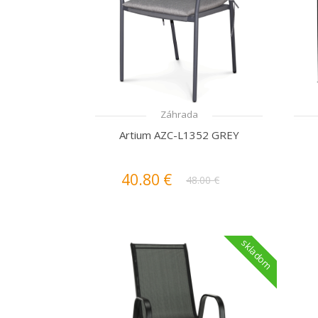
Záhrada
Artium AZC-L1352 GREY
40.80 €
48.00 €
skladom