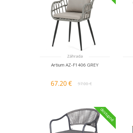
Záhrada
Artium AZ-F1406 GREY
67.20 €
97.00 €
dostupné