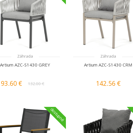
Záhrada
Záhrada
Artium AZC-S1430 GREY
Artium AZC-S1430 CRM
93.60 €
142.56 €
132.00 €
dostupné