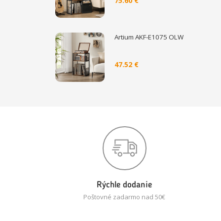
75.60 €
Artium AKF-E1075 OLW
47.52 €
Rýchle dodanie
Poštovné zadarmo nad 50€