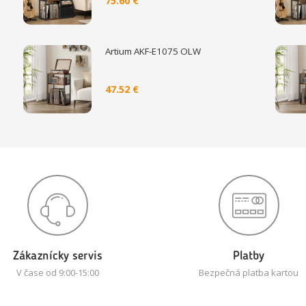
75.60 €
Artium AKF-E1075 OLW
47.52 €
Zákaznícky servis
Platby
V čase od 9:00-15:00
Bezpečná platba kartou