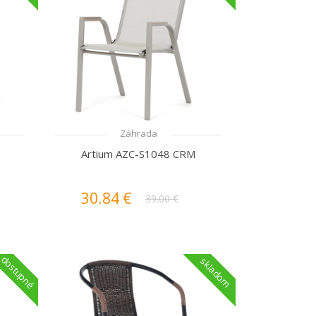
Záhrada
Artium AZC-S1048 CRM
30.84 €
39.00 €
dostupné
skladom