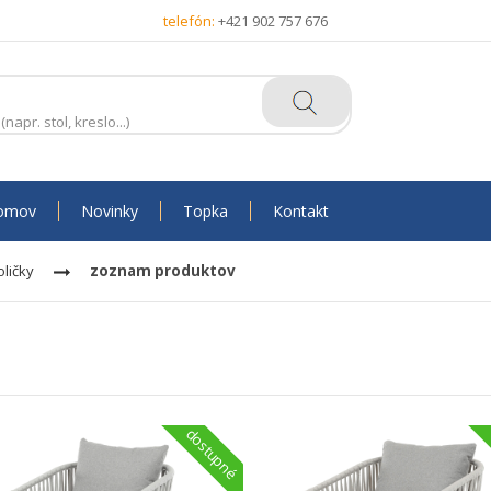
telefón:
+421 902 757 676
omov
Novinky
Topka
Kontakt
ličky
zoznam produktov
dostupné