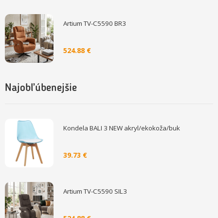
Artium TV-C5590 BR3
524.88 €
Najobľúbenejšie
Kondela BALI 3 NEW akryl/ekokoža/buk
39.73 €
Artium TV-C5590 SIL3