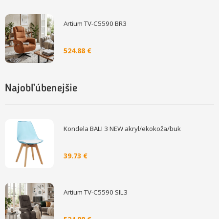
Artium TV-C5590 BR3
524.88 €
Najobľúbenejšie
Kondela BALI 3 NEW akryl/ekokoža/buk
39.73 €
Artium TV-C5590 SIL3