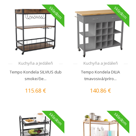
skladom
skladom
Kuchyňa a Jedáleň
Kuchyňa a Jedáleň
Tempo Kondela SILVIUS dub
Tempo Kondela DILIA
smoke/čie...
tmavosivá/príro...
115.68 €
140.86 €
skladom
skladom