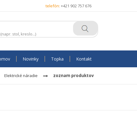
telefón:
+421 902 757 676
omov
Novinky
Topka
Kontakt
Elektrické náradie
zoznam produktov