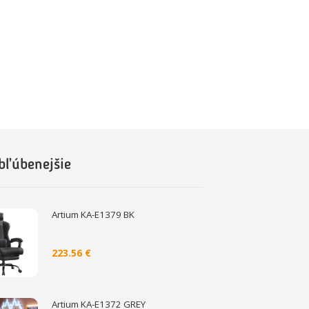
bľúbenejšie
Artium KA-E1379 BK
223.56 €
Artium KA-E1372 GREY